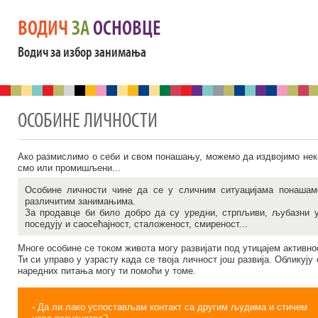
ВОДИЧ
ЗА
ОСНОВЦЕ
Водич за избор занимања
ОСОБИНЕ ЛИЧНОСТИ
Aко размислимо о себи и свом понашању, можемо да издвојимо неке
смо или промишљени...
Особине личности чине да се у сличним ситуацијама понашам
различитим занимањима.
За продавце би било добро да су уредни, стрпљиви, љубазни у
поседују и саосећајност, сталоженост, смиреност...
Многе особине се током живота могу развијати под утицајем активнос
Ти си управо у узрасту када се твоја личност још развија. Обликуј
наредних питања могу ти помоћи у томе.
- Да ли лако успостављам контакт са другим људима и стичем