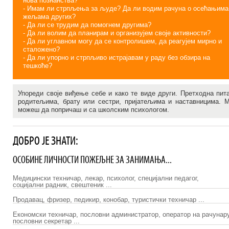
нова познанства?
- Имам ли стрпљења за људе? Да ли водим рачуна о осећањима
жељама других?
- Да ли се трудим да помогнем другима?
- Да ли волим да планирам и организујем своје активности?
- Да ли углавном могу да се контролишем, да реагујем мирно и
сталожено?
- Да ли упорно и стрпљиво истрајавам у раду без обзира на
тешкоће?
Упореди своје виђење себе и како те виде други. Претходна пит
родитељима, брату или сестри, пријатељима и наставницима. 
можеш да попричаш и са школским психологом.
ДОБРО ЈЕ ЗНАТИ:
ОСОБИНЕ ЛИЧНОСТИ ПОЖЕЉНЕ ЗА ЗАНИМАЊА...
Медицински техничар, лекар, психолог, специјални педагог,
социјални радник, свештеник ...
Продавац, фризер, педикир, конобар, туристички техничар ...
Економски техничар, пословни администратор, оператор на рачунару
пословни секретар ...