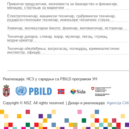
Приватни предузетник, економиста за банкарство и финансије,
менаџер, стручњак за маркетинг ...
Електротехничар, машински техничар, грађевински техничар,
рударско-геолошки техничар, инжењери техничких струка ...
Хемичар, молекуларни биолог, физичар, математичар, историчар ...
Техничар дизајна, сликар, вајар, музичар, писац, глумац,
модни креатор ...
Техничар обезбеђења, ватрогасац, полицајац, криминалистички
инспектор, официр ...
Реализација: НСЗ у сарадњи са PBILD програмом УН
Copyright © NSZ. All rights reserved. | Дизајн и реализација:
Agencija Citl