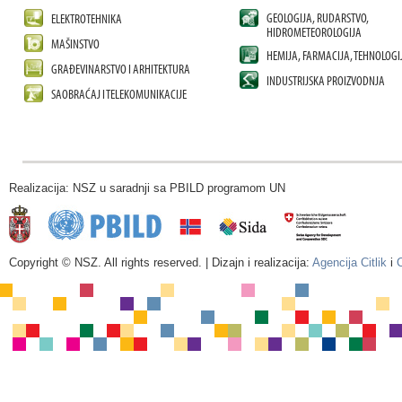
GEOLOGIJA, RUDARSTVO,
ELEKTROTEHNIKA
HIDROMETEOROLOGIJA
MAŠINSTVO
HEMIJA, FARMACIJA, TEHNOLOGI
GRAĐEVINARSTVO I ARHITEKTURA
INDUSTRIJSKA PROIZVODNJA
SAOBRAĆAJ I TELEKOMUNIKACIJE
Realizacija: NSZ u saradnji sa PBILD programom UN
Copyright © NSZ. All rights reserved. | Dizajn i realizacija:
Agencija Citlik
i
C