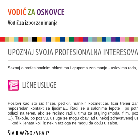
VODIČ
ZA
OSNOVCE
Vodič za izbor zanimanja
UPOZNAJ SVOJA PROFESIONALNA INTERESOV
Saznaj o profesionalnim oblastima i grupama zanimanja - uslovima rada,
LIČNE USLUGE
Poslovi kao što su: frizer, pedikir, manikir, kozmetičar, lični trener za
neposredan kontakt sa ljudima... Radi se u salonima lepote i po potr
odlazi na teren, ako se recimo radi u timu za stajling (moda, film, poz
...). Takođe, po pozivu, usluge se mogu obavljati u nekoj zdravstvenoj u
ili kod klijenata koji iz nekih razloga ne mogu da dođu u salon.
ŠTA JE VAŽNO ZA RAD?