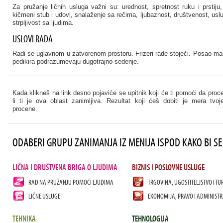
Za pružanje ličnih usluga važni su: urednost, spretnost ruku i prstiju
kičmeni stub i udovi, snalaženje sa rečima, ljubaznost, društvenost, usl
strpljivost sa ljudima.
USLOVI RADA
Radi se uglavnom u zatvorenom prostoru. Frizeri rade stojeći. Posao man
pedikira podrazumevaju dugotrajno sedenje.
Kada klikneš na link desno pojaviće se upitnik koji će ti pomoći da proc
li ti je ova oblast zanimljiva. Rezultat koji ćeš dobiti je mera tvoj
procene.
ODABERI GRUPU ZANIMANJA IZ MENIJA ISPOD KAKO BI SE 
LIČNA I DRUŠTVENA BRIGA O LJUDIMA
BIZNIS I POSLOVNE USLUGE
RAD NA PRUŽANJU POMOĆI LJUDIMA
TRGOVINA, UGOSTITELJSTVO I TU
LIČNE USLUGE
EKONOMIJA, PRAVO I ADMINISTR
TEHNIKA
TEHNOLOGIJA