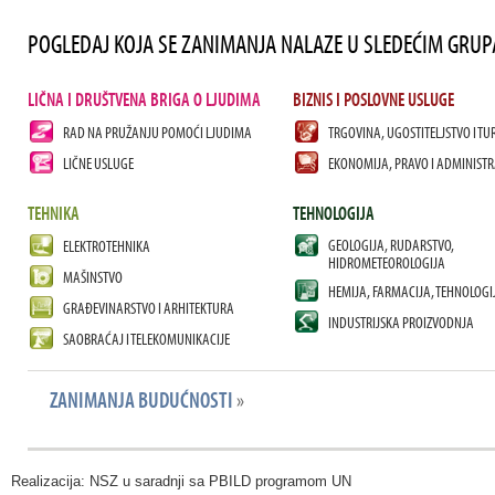
POGLEDAJ KOJA SE ZANIMANJA NALAZE U SLEDEĆIM GRU
LIČNA I DRUŠTVENA BRIGA O LJUDIMA
BIZNIS I POSLOVNE USLUGE
RAD NA PRUŽANJU POMOĆI LJUDIMA
TRGOVINA, UGOSTITELJSTVO I TU
LIČNE USLUGE
EKONOMIJA, PRAVO I ADMINISTR
TEHNIKA
TEHNOLOGIJA
GEOLOGIJA, RUDARSTVO,
ELEKTROTEHNIKA
HIDROMETEOROLOGIJA
MAŠINSTVO
HEMIJA, FARMACIJA, TEHNOLOGI
GRAĐEVINARSTVO I ARHITEKTURA
INDUSTRIJSKA PROIZVODNJA
SAOBRAĆAJ I TELEKOMUNIKACIJE
ZANIMANJA BUDUĆNOSTI
»
Realizacija: NSZ u saradnji sa PBILD programom UN