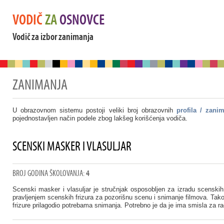
VODIČ
ZA
OSNOVCE
Vodič za izbor zanimanja
ZANIMANJA
U obrazovnom sistemu postoji veliki broj obrazovnih
profila / zani
pojednostavljen način podele zbog lakšeg korišćenja vodiča.
SCENSKI MASKER I VLASULJAR
BROJ GODINA ŠKOLOVANJA:
4
Scenski masker i vlasuljar je stručnjak osposobljen za izradu scenski
pravljenjem scenskih frizura za pozorišnu scenu i snimanje filmova. Tako
frizure prilagodio potrebama snimanja. Potrebno je da je ima smisla za ra