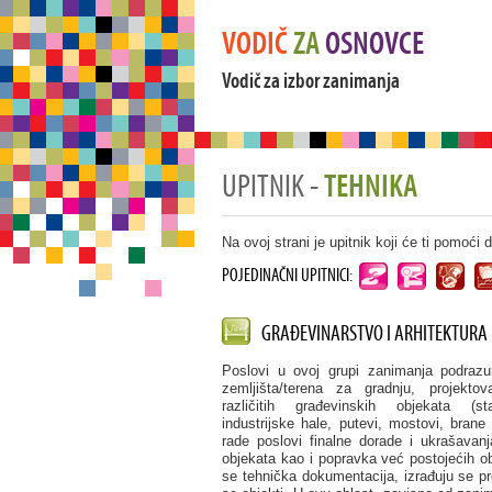
VODIČ
ZA
OSNOVCE
Vodič za izbor zanimanja
UPITNIK -
TEHNIKA
Na ovoj strani je upitnik koji će ti pomoći
POJEDINAČNI UPITNICI:
GRAĐEVINARSTVO I ARHITEKTURA
Poslovi u ovoj grupi zanimanja podraz
zemljišta/terena za gradnju, projektov
različitih građevinskih objekata (st
industrijske hale, putevi, mostovi, brane 
rade poslovi finalne dorade i ukrašavan
objekata kao i popravka već postojećih o
se tehnička dokumentacija, izrađuju se pro