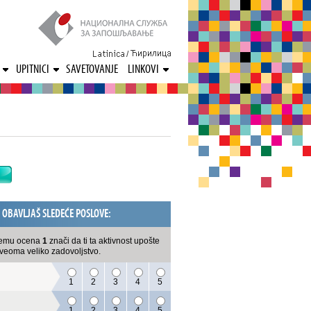
/
UPITNICI
SAVETOVANJE
LINKOVI
A OBAVLJAŠ SLEDEĆE POSLOVE:
i čemu ocena
1
znači da ti ta aktivnost upošte
a veoma veliko zadovoljstvo.
1
2
3
4
5
1
2
3
4
5