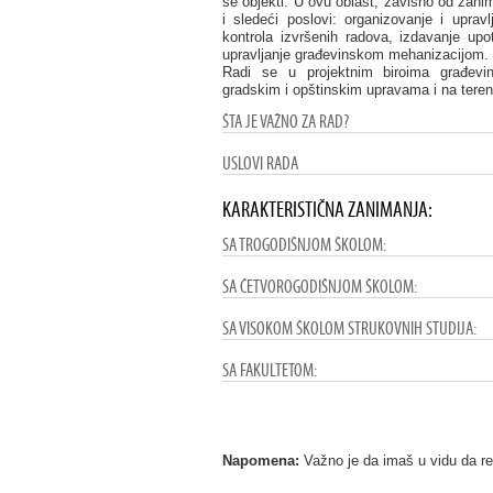
se objekti. U ovu oblast, zavisno od zanim
i sledeći poslovi: organizovanje i upravlj
kontrola izvršenih radova, izdavanje upo
upravljanje građevinskom mehanizacijom.
Radi se u projektnim biroima građevin
gradskim i opštinskim upravama i na teren
ŠTA JE VAŽNO ZA RAD?
USLOVI RADA
KARAKTERISTIČNA ZANIMANJA:
SA TROGODIŠNJOM ŠKOLOM:
SA ČETVOROGODIŠNJOM ŠKOLOM:
SA VISOKOM ŠKOLOM STRUKOVNIH STUDIJA:
SA FAKULTETOM:
Napomena:
Važno je da imaš u vidu da rez