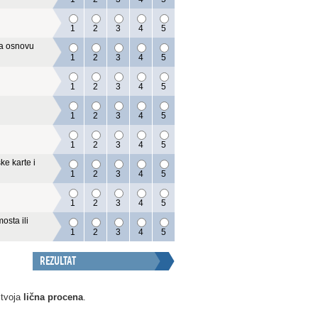
1
2
3
4
5
na osnovu
1
2
3
4
5
1
2
3
4
5
1
2
3
4
5
1
2
3
4
5
ke karte i
1
2
3
4
5
1
2
3
4
5
mosta ili
1
2
3
4
5
 tvoja
lična procena
.