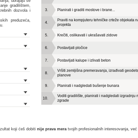
anja, ubrajaju se
anje gradilištem,
3.
Planirati i graditi mostove i brane...
trebnih dozvola i
skih preduzeća,
Praviti na kompjuteru tehničke crteže objekata 
4.
projekta
u.
5.
Krečiti, oslikavati i ukrašavati zidove
6.
Postavljati pločice
7.
Postavljati kalupe i izlivati beton
Vršiti zemljišna premeravanja, izrađivati geodets
8.
planove
9.
Planirati i nadgledati bušenje bunara
Voditi gradilište, planirati i nadgledati izgradnju 
10.
zgrade
ultat koji ćeš dobiti
nije prava mera
tvojih profesionalnih interesovanja, već