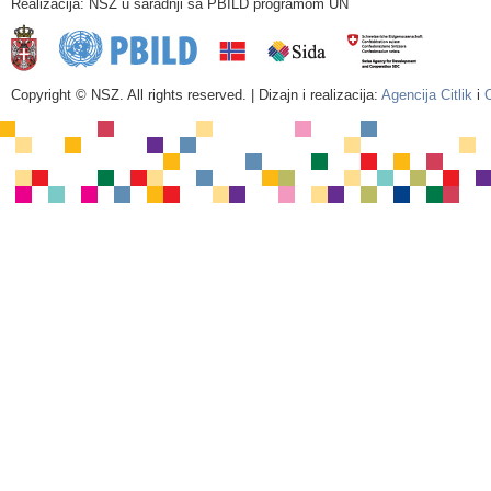
Realizacija: NSZ u saradnji sa PBILD programom UN
Copyright © NSZ. All rights reserved. | Dizajn i realizacija:
Agencija Citlik
i
C