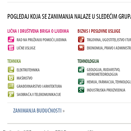
POGLEDAJ KOJA SE ZANIMANJA NALAZE U SLEDEĆIM GRU
LIČNA I DRUŠTVENA BRIGA O LJUDIMA
BIZNIS I POSLOVNE USLUGE
RAD NA PRUŽANJU POMOĆI LJUDIMA
TRGOVINA, UGOSTITELJSTVO I TU
LIČNE USLUGE
EKONOMIJA, PRAVO I ADMINISTR
TEHNIKA
TEHNOLOGIJA
GEOLOGIJA, RUDARSTVO,
ELEKTROTEHNIKA
HIDROMETEOROLOGIJA
MAŠINSTVO
HEMIJA, FARMACIJA, TEHNOLOGI
GRAĐEVINARSTVO I ARHITEKTURA
INDUSTRIJSKA PROIZVODNJA
SAOBRAĆAJ I TELEKOMUNIKACIJE
ZANIMANJA BUDUĆNOSTI
»