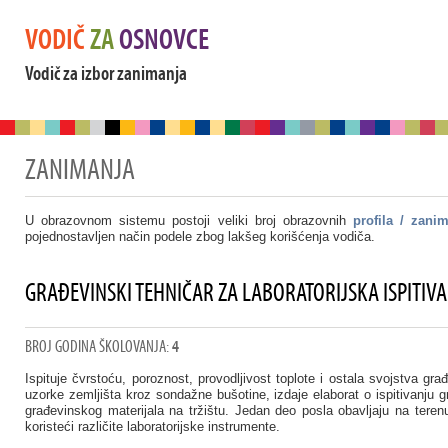
VODIČ
ZA
OSNOVCE
Vodič za izbor zanimanja
ZANIMANJA
U obrazovnom sistemu postoji veliki broj obrazovnih
profila / zani
pojednostavljen način podele zbog lakšeg korišćenja vodiča.
GRAĐEVINSKI TEHNIČAR ZA LABORATORIJSKA ISPITIV
BROJ GODINA ŠKOLOVANJA:
4
Ispituje čvrstoću, poroznost, provodljivost toplote i ostala svojstva gr
uzorke zemljišta kroz sondažne bušotine, izdaje elaborat o ispitivanju 
građevinskog materijala na tržištu. Jedan deo posla obavljaju na terenu
koristeći različite laboratorijske instrumente.