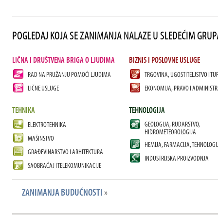
POGLEDAJ KOJA SE ZANIMANJA NALAZE U SLEDEĆIM GRU
LIČNA I DRUŠTVENA BRIGA O LJUDIMA
BIZNIS I POSLOVNE USLUGE
RAD NA PRUŽANJU POMOĆI LJUDIMA
TRGOVINA, UGOSTITELJSTVO I TU
LIČNE USLUGE
EKONOMIJA, PRAVO I ADMINISTR
TEHNIKA
TEHNOLOGIJA
GEOLOGIJA, RUDARSTVO,
ELEKTROTEHNIKA
HIDROMETEOROLOGIJA
MAŠINSTVO
HEMIJA, FARMACIJA, TEHNOLOGI
GRAĐEVINARSTVO I ARHITEKTURA
INDUSTRIJSKA PROIZVODNJA
SAOBRAĆAJ I TELEKOMUNIKACIJE
ZANIMANJA BUDUĆNOSTI
»