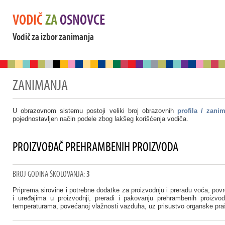
VODIČ
ZA
OSNOVCE
Vodič za izbor zanimanja
ZANIMANJA
U obrazovnom sistemu postoji veliki broj obrazovnih
profila / zani
pojednostavljen način podele zbog lakšeg korišćenja vodiča.
PROIZVOĐAČ PREHRAMBENIH PROIZVODA
BROJ GODINA ŠKOLOVANJA:
3
Priprema sirovine i potrebne dodatke za proizvodnju i preradu voća, povr
i uređajima u proizvodnji, preradi i pakovanju prehrambenih proizvo
temperaturama, povećanoj vlažnosti vazduha, uz prisustvo organske pra