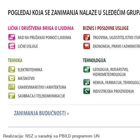
POGLEDAJ KOJA SE ZANIMANJA NALAZE U SLEDEĆIM GRU
LIČNA I DRUŠTVENA BRIGA O LJUDIMA
BIZNIS I POSLOVNE USLUGE
RAD NA PRUŽANJU POMOĆI LJUDIMA
TRGOVINA, UGOSTITELJSTVO I TU
LIČNE USLUGE
EKONOMIJA, PRAVO I ADMINISTR
TEHNIKA
TEHNOLOGIJA
GEOLOGIJA, RUDARSTVO,
ELEKTROTEHNIKA
HIDROMETEOROLOGIJA
MAŠINSTVO
HEMIJA, FARMACIJA, TEHNOLOGI
GRAĐEVINARSTVO I ARHITEKTURA
INDUSTRIJSKA PROIZVODNJA
SAOBRAĆAJ I TELEKOMUNIKACIJE
ZANIMANJA BUDUĆNOSTI
»
Realizacija: NSZ u saradnji sa PBILD programom UN