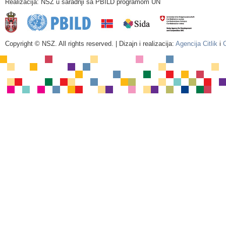
Realizacija: NSZ u saradnji sa PBILD programom UN
Copyright © NSZ. All rights reserved. | Dizajn i realizacija:
Agencija Citlik
i
C