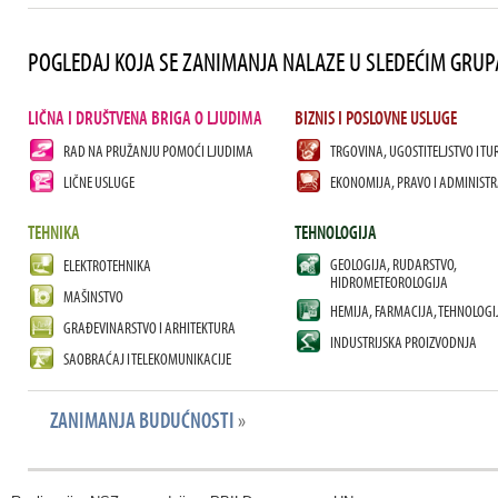
POGLEDAJ KOJA SE ZANIMANJA NALAZE U SLEDEĆIM GRU
LIČNA I DRUŠTVENA BRIGA O LJUDIMA
BIZNIS I POSLOVNE USLUGE
RAD NA PRUŽANJU POMOĆI LJUDIMA
TRGOVINA, UGOSTITELJSTVO I TU
LIČNE USLUGE
EKONOMIJA, PRAVO I ADMINISTR
TEHNIKA
TEHNOLOGIJA
GEOLOGIJA, RUDARSTVO,
ELEKTROTEHNIKA
HIDROMETEOROLOGIJA
MAŠINSTVO
HEMIJA, FARMACIJA, TEHNOLOGI
GRAĐEVINARSTVO I ARHITEKTURA
INDUSTRIJSKA PROIZVODNJA
SAOBRAĆAJ I TELEKOMUNIKACIJE
ZANIMANJA BUDUĆNOSTI
»