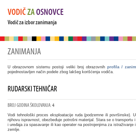
VODIČ
ZA
OSNOVCE
Vodič za izbor zanimanja
ZANIMANJA
U obrazovnom sistemu postoji veliki broj obrazovnih
profila / zani
pojednostavljen način podele zbog lakšeg korišćenja vodiča.
RUDARSKI TEHNIČAR
BROJ GODINA ŠKOLOVANJA:
4
Vodi tehnološki proces eksploatacije ruda (podzemne ili površinske). U
njihovu ispravnost, obezbeđuje potrošni materijal. Stara se o transportu 
i uređaja za spasavanje ili kao operater na postrojenjima za istraživanje 
zemlje.