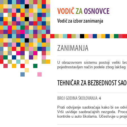
VODIČ
ZA
OSNOVCE
Vodič za izbor zanimanja
ZANIMANJA
U obrazovnom sistemu postoji veliki br
pojednostavljen način podele zbog lakšeg 
TEHNIČAR ZA BEZBEDNOST SA
BROJ GODINA ŠKOLOVANJA:
4
Prati odvijanje saobraćaja kako bi se odv
Vrši uviđaje saobraćajnih nezgoda. Proc
kontrole u auto školama. Učestvuje u proje