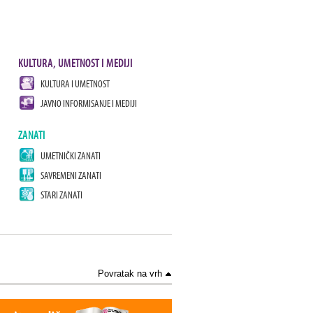
KULTURA, UMETNOST I MEDIJI
KULTURA I UMETNOST
JAVNO INFORMISANJE I MEDIJI
ZANATI
UMETNIČKI ZANATI
SAVREMENI ZANATI
STARI ZANATI
Povratak na vrh