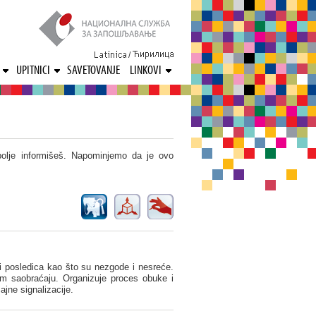
/
UPITNICI
SAVETOVANJE
LINKOVI
bolje informišeš. Napominjemo da je ovo
 i posledica kao što su nezgode i nesreće.
om saobraćaju. Organizuje proces obuke i
jne signalizacije.