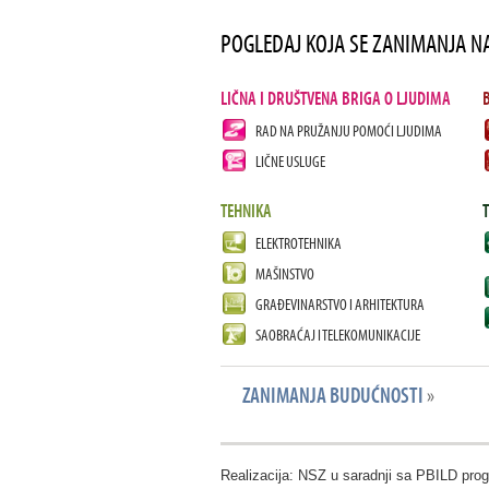
POGLEDAJ KOJA SE ZANIMANJA N
LIČNA I DRUŠTVENA BRIGA O LJUDIMA
RAD NA PRUŽANJU POMOĆI LJUDIMA
LIČNE USLUGE
TEHNIKA
ELEKTROTEHNIKA
MAŠINSTVO
GRAĐEVINARSTVO I ARHITEKTURA
SAOBRAĆAJ I TELEKOMUNIKACIJE
ZANIMANJA BUDUĆNOSTI
»
Realizacija: NSZ u saradnji sa PBILD pr