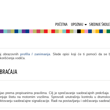
POČETNA
UPOZNAJ
SREDNJE ŠKOLE
oj obrazovnih
profila / zanimanja
.
Slede opisi koji će ti pomoći da se 
korišćenja vodiča.
OBRAĆAJA
ijao prema propisanima pravilima. Cilj je sprečavanje saobraćajnih prekršaja
enjuje štetu na motornim vozilima. Sprovodi unutrašnju kontrolu u drumsk
ktovanju saobraćajne signalizacije. Radi na postavljanju i održavanju saobraća