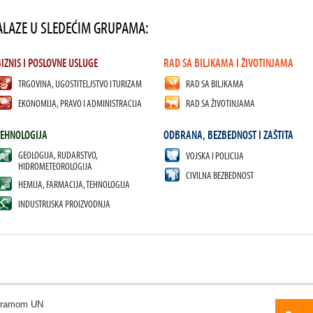
ALAZE U SLEDEĆIM GRUPAMA:
BIZNIS I POSLOVNE USLUGE
RAD SA BILJKAMA I ŽIVOTINJAMA
TRGOVINA, UGOSTITELJSTVO I TURIZAM
RAD SA BILJKAMA
EKONOMIJA, PRAVO I ADMINISTRACIJA
RAD SA ŽIVOTINJAMA
TEHNOLOGIJA
ODBRANA, BEZBEDNOST I ZAŠTITA
GEOLOGIJA, RUDARSTVO,
VOJSKA I POLICIJA
HIDROMETEOROLOGIJA
CIVILNA BEZBEDNOST
HEMIJA, FARMACIJA, TEHNOLOGIJA
INDUSTRIJSKA PROIZVODNJA
ogramom UN