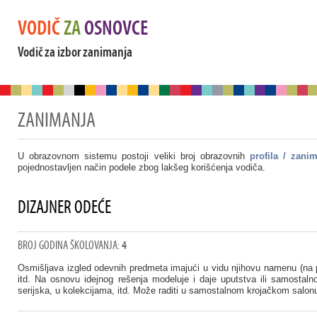
VODIČ
ZA
OSNOVCE
Vodič za izbor zanimanja
ZANIMANJA
U obrazovnom sistemu postoji veliki broj obrazovnih
profila / zani
pojednostavljen način podele zbog lakšeg korišćenja vodiča.
DIZAJNER ODEĆE
BROJ GODINA ŠKOLOVANJA:
4
Osmišljava izgled odevnih predmeta imajući u vidu njihovu namenu (na pr
itd. Na osnovu idejnog rešenja modeluje i daje uputstva ili samostal
serijska, u kolekcijama, itd. Može raditi u samostalnom krojačkom salon