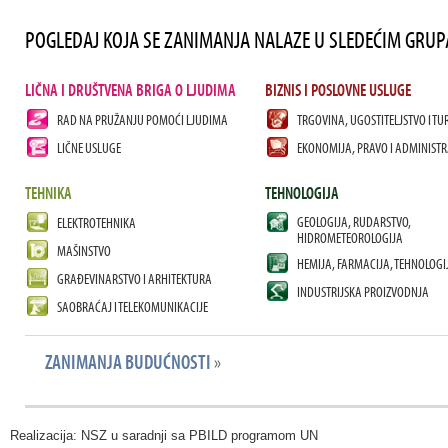
POGLEDAJ KOJA SE ZANIMANJA NALAZE U SLEDEĆIM GRU
LIČNA I DRUŠTVENA BRIGA O LJUDIMA
BIZNIS I POSLOVNE USLUGE
RAD NA PRUŽANJU POMOĆI LJUDIMA
TRGOVINA, UGOSTITELJSTVO I TU
LIČNE USLUGE
EKONOMIJA, PRAVO I ADMINISTR
TEHNIKA
TEHNOLOGIJA
GEOLOGIJA, RUDARSTVO,
ELEKTROTEHNIKA
HIDROMETEOROLOGIJA
MAŠINSTVO
HEMIJA, FARMACIJA, TEHNOLOGI
GRAĐEVINARSTVO I ARHITEKTURA
INDUSTRIJSKA PROIZVODNJA
SAOBRAĆAJ I TELEKOMUNIKACIJE
ZANIMANJA BUDUĆNOSTI
»
Realizacija: NSZ u saradnji sa PBILD programom UN