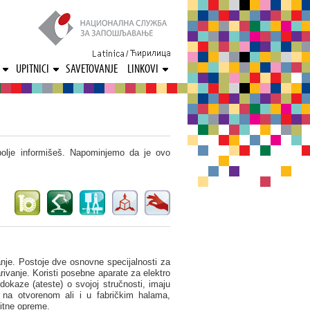
/
UPITNICI
SAVETOVANJE
LINKOVI
bolje informišeš. Napominjemo da je ovo
anje. Postoje dve osnovne specijalnosti za
rivanje. Koristi posebne aparate za elektro
dokaze (ateste) o svojoj stručnosti, imaju
na otvorenom ali i u fabričkim halama,
titne opreme.