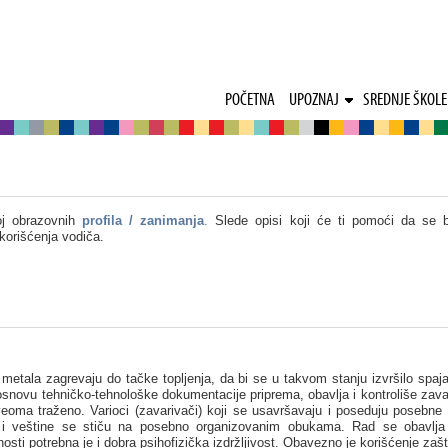
POČETNA
UPOZNAJ
SREDNJE ŠKOLE
oj obrazovnih
profila / zanimanja
.
Slede opisi koji će ti pomoći da se 
korišćenja vodiča.
 metala zagrevaju do tačke topljenja, da bi se u takvom stanju izvršilo spaj
osnovu tehničko-tehnološke dokumentacije priprema, obavlja i kontroliše zava
eoma traženo. Varioci (zavarivači) koji se usavršavaju i poseduju posebne 
 i veštine se stiču na posebno organizovanim obukama. Rad se obavlja 
osti potrebna je i dobra psihofizička izdržljivost. Obavezno je korišćenje zaš