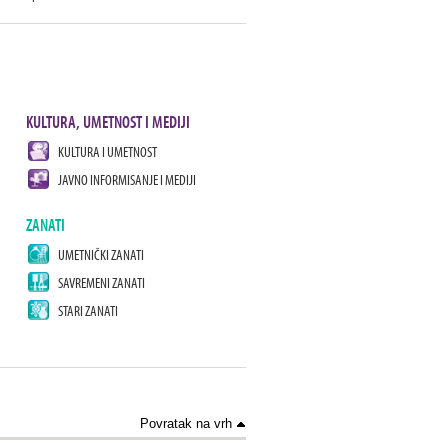
KULTURA, UMETNOST I MEDIJI
KULTURA I UMETNOST
JAVNO INFORMISANJE I MEDIJI
ZANATI
UMETNIČKI ZANATI
SAVREMENI ZANATI
STARI ZANATI
Povratak na vrh