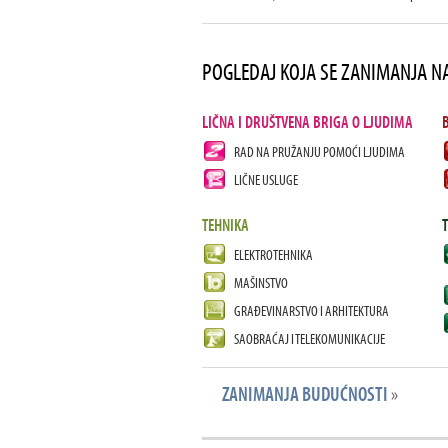
POGLEDAJ KOJA SE ZANIMANJA N
LIČNA I DRUŠTVENA BRIGA O LJUDIMA
RAD NA PRUŽANJU POMOĆI LJUDIMA
LIČNE USLUGE
TEHNIKA
ELEKTROTEHNIKA
MAŠINSTVO
GRAĐEVINARSTVO I ARHITEKTURA
SAOBRAĆAJ I TELEKOMUNIKACIJE
ZANIMANJA BUDUĆNOSTI
»