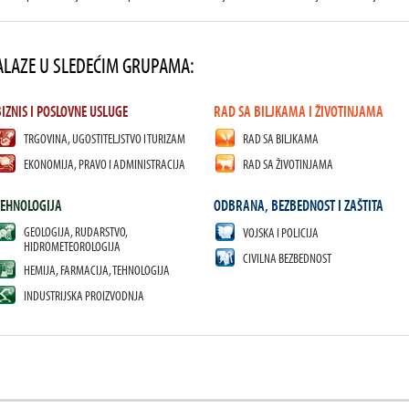
ALAZE U SLEDEĆIM GRUPAMA:
BIZNIS I POSLOVNE USLUGE
RAD SA BILJKAMA I ŽIVOTINJAMA
TRGOVINA, UGOSTITELJSTVO I TURIZAM
RAD SA BILJKAMA
EKONOMIJA, PRAVO I ADMINISTRACIJA
RAD SA ŽIVOTINJAMA
TEHNOLOGIJA
ODBRANA, BEZBEDNOST I ZAŠTITA
GEOLOGIJA, RUDARSTVO,
VOJSKA I POLICIJA
HIDROMETEOROLOGIJA
CIVILNA BEZBEDNOST
HEMIJA, FARMACIJA, TEHNOLOGIJA
INDUSTRIJSKA PROIZVODNJA