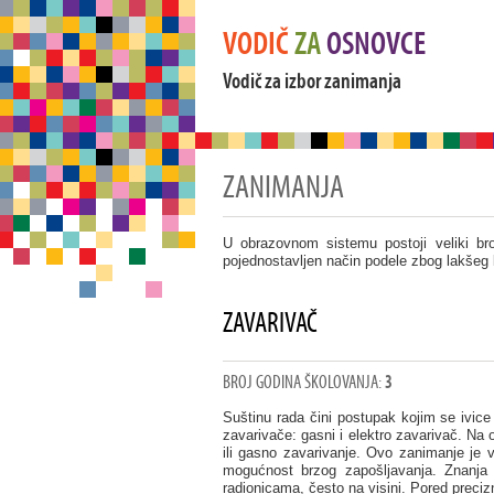
VODIČ
ZA
OSNOVCE
Vodič za izbor zanimanja
ZANIMANJA
U obrazovnom sistemu postoji veliki br
pojednostavljen način podele zbog lakšeg 
ZAVARIVAČ
BROJ GODINA ŠKOLOVANJA:
3
Suštinu rada čini postupak kojim se ivice
zavarivače: gasni i elektro zavarivač. Na 
ili gasno zavarivanje. Ovo zanimanje je v
mogućnost brzog zapošljavanja. Znanja
radionicama, često na visini. Pored precizn