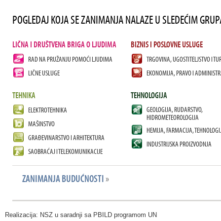
POGLEDAJ KOJA SE ZANIMANJA NALAZE U SLEDEĆIM GRU
LIČNA I DRUŠTVENA BRIGA O LJUDIMA
BIZNIS I POSLOVNE USLUGE
RAD NA PRUŽANJU POMOĆI LJUDIMA
TRGOVINA, UGOSTITELJSTVO I TU
LIČNE USLUGE
EKONOMIJA, PRAVO I ADMINISTR
TEHNIKA
TEHNOLOGIJA
GEOLOGIJA, RUDARSTVO,
ELEKTROTEHNIKA
HIDROMETEOROLOGIJA
MAŠINSTVO
HEMIJA, FARMACIJA, TEHNOLOGI
GRAĐEVINARSTVO I ARHITEKTURA
INDUSTRIJSKA PROIZVODNJA
SAOBRAĆAJ I TELEKOMUNIKACIJE
ZANIMANJA BUDUĆNOSTI
»
Realizacija: NSZ u saradnji sa PBILD programom UN