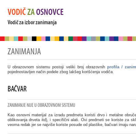
VODIČ
ZA
OSNOVCE
Vodič za izbor zanimanja
ZANIMANJA
U obrazovnom sistemu postoji veliki broj obrazovnih
profila / zani
pojednostavljen način podele zbog lakšeg korišćenja vodiča.
BAČVAR
ZANIMANJE NIJE U OBRAZOVNOM SISTEMU
Kao osnovni materijal za izradu predmeta koristi drvo i metalne obruče
oblikovanja drveta itd), i specifični alati. Ovi predmeti se koriste za 
veoma redak jer se najviše koriste posude od plastike, bačvari imaju narud