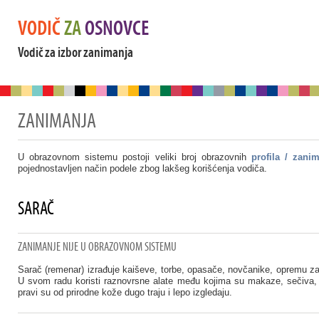
VODIČ
ZA
OSNOVCE
Vodič za izbor zanimanja
ZANIMANJA
U obrazovnom sistemu postoji veliki broj obrazovnih
profila / zani
pojednostavljen način podele zbog lakšeg korišćenja vodiča.
SARAČ
ZANIMANJE NIJE U OBRAZOVNOM SISTEMU
Sarač (remenar) izrađuje kaiševe, torbe, opasače, novčanike, opremu za 
U svom radu koristi raznovrsne alate među kojima su makaze, sečiva, n
pravi su od prirodne kože dugo traju i lepo izgledaju.