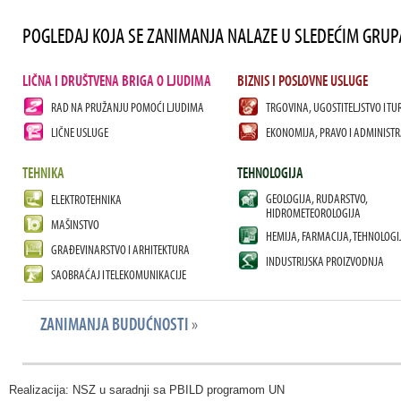
POGLEDAJ KOJA SE ZANIMANJA NALAZE U SLEDEĆIM GRU
LIČNA I DRUŠTVENA BRIGA O LJUDIMA
BIZNIS I POSLOVNE USLUGE
RAD NA PRUŽANJU POMOĆI LJUDIMA
TRGOVINA, UGOSTITELJSTVO I TU
LIČNE USLUGE
EKONOMIJA, PRAVO I ADMINISTR
TEHNIKA
TEHNOLOGIJA
GEOLOGIJA, RUDARSTVO,
ELEKTROTEHNIKA
HIDROMETEOROLOGIJA
MAŠINSTVO
HEMIJA, FARMACIJA, TEHNOLOGI
GRAĐEVINARSTVO I ARHITEKTURA
INDUSTRIJSKA PROIZVODNJA
SAOBRAĆAJ I TELEKOMUNIKACIJE
ZANIMANJA BUDUĆNOSTI
»
Realizacija: NSZ u saradnji sa PBILD programom UN