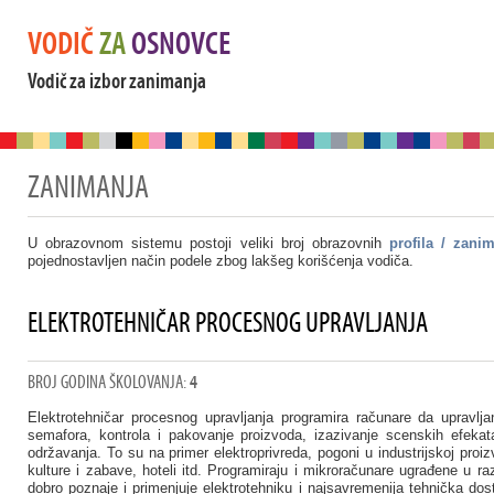
VODIČ
ZA
OSNOVCE
Vodič za izbor zanimanja
ZANIMANJA
U obrazovnom sistemu postoji veliki broj obrazovnih
profila / zani
pojednostavljen način podele zbog lakšeg korišćenja vodiča.
ELEKTROTEHNIČAR PROCESNOG UPRAVLJANJA
BROJ GODINA ŠKOLOVANJA:
4
Elektrotehničar procesnog upravljanja programira računare da upravlja
semafora, kontrola i pakovanje proizvoda, izazivanje scenskih efekat
održavanja. To su na primer elektroprivreda, pogoni u industrijskoj proi
kulture i zabave, hoteli itd. Programiraju i mikroračunare ugrađene u raz
dobro poznaje i primenjuje elektrotehniku i najsavremenija tehnička dost