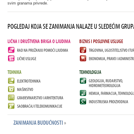
svim granama privrede.
POGLEDAJ KOJA SE ZANIMANJA NALAZE U SLEDEĆIM GRU
LIČNA I DRUŠTVENA BRIGA O LJUDIMA
BIZNIS I POSLOVNE USLUGE
RAD NA PRUŽANJU POMOĆI LJUDIMA
TRGOVINA, UGOSTITELJSTVO I TU
LIČNE USLUGE
EKONOMIJA, PRAVO I ADMINISTR
TEHNIKA
TEHNOLOGIJA
GEOLOGIJA, RUDARSTVO,
ELEKTROTEHNIKA
HIDROMETEOROLOGIJA
MAŠINSTVO
HEMIJA, FARMACIJA, TEHNOLOGI
GRAĐEVINARSTVO I ARHITEKTURA
INDUSTRIJSKA PROIZVODNJA
SAOBRAĆAJ I TELEKOMUNIKACIJE
ZANIMANJA BUDUĆNOSTI
»