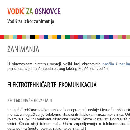
VODIČ
ZA
OSNOVCE
Vodič za izbor zanimanja
ZANIMANJA
U obrazovnom sistemu postoji veliki broj obrazovnih
profila / zani
pojednostavljen način podele zbog lakšeg korišćenja vodiča.
ELEKTROTEHNIČAR TELEKOMUNIKACIJA
BROJ GODINA ŠKOLOVANJA:
4
Instalira i održava telekomunikacionu opremu i uređaje fiksne i mobilne te
montažu i ugrađivanje telekomunikacionih kablova i mreža korisnika. Odr
kvarove u okviru telekomunikacione mreže. Može instalirati i održavati
visini. Često stoji tokom rada. Osim zapošljavanja u telekomunikacio
ustanovima (pošte, banke, radio, televizija itd.)