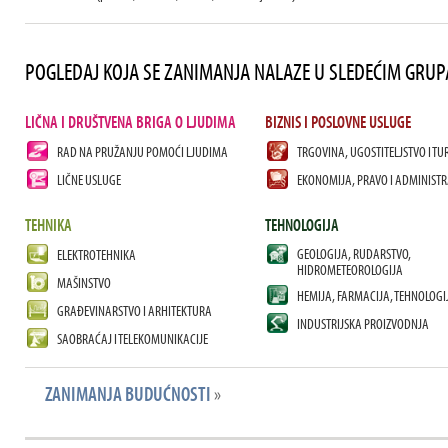
POGLEDAJ KOJA SE ZANIMANJA NALAZE U SLEDEĆIM GRU
LIČNA I DRUŠTVENA BRIGA O LJUDIMA
BIZNIS I POSLOVNE USLUGE
RAD NA PRUŽANJU POMOĆI LJUDIMA
TRGOVINA, UGOSTITELJSTVO I TU
LIČNE USLUGE
EKONOMIJA, PRAVO I ADMINISTR
TEHNIKA
TEHNOLOGIJA
GEOLOGIJA, RUDARSTVO,
ELEKTROTEHNIKA
HIDROMETEOROLOGIJA
MAŠINSTVO
HEMIJA, FARMACIJA, TEHNOLOGI
GRAĐEVINARSTVO I ARHITEKTURA
INDUSTRIJSKA PROIZVODNJA
SAOBRAĆAJ I TELEKOMUNIKACIJE
ZANIMANJA BUDUĆNOSTI
»