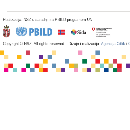
Realizacija: NSZ u saradnji sa PBILD programom UN
Copyright © NSZ. All rights reserved. | Dizajn i realizacija:
Agencija Citlik
i
C