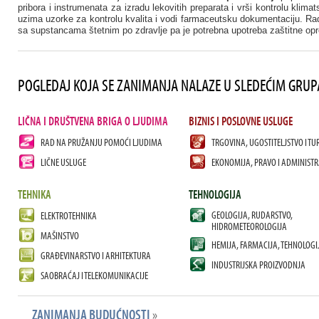
pribora i instrumenata za izradu lekovitih preparata i vrši kontrolu klim
uzima uzorke za kontrolu kvalita i vodi farmaceutsku dokumentaciju. Rad
sa supstancama štetnim po zdravlje pa je potrebna upotreba zaštitne op
POGLEDAJ KOJA SE ZANIMANJA NALAZE U SLEDEĆIM GRU
LIČNA I DRUŠTVENA BRIGA O LJUDIMA
BIZNIS I POSLOVNE USLUGE
RAD NA PRUŽANJU POMOĆI LJUDIMA
TRGOVINA, UGOSTITELJSTVO I TU
LIČNE USLUGE
EKONOMIJA, PRAVO I ADMINISTR
TEHNIKA
TEHNOLOGIJA
GEOLOGIJA, RUDARSTVO,
ELEKTROTEHNIKA
HIDROMETEOROLOGIJA
MAŠINSTVO
HEMIJA, FARMACIJA, TEHNOLOGI
GRAĐEVINARSTVO I ARHITEKTURA
INDUSTRIJSKA PROIZVODNJA
SAOBRAĆAJ I TELEKOMUNIKACIJE
ZANIMANJA BUDUĆNOSTI
»