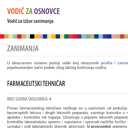
VODIČ
ZA
OSNOVCE
Vodič za izbor zanimanja
ZANIMANJA
U obrazovnom sistemu postoji veliki broj obrazovnih
profila / zani
pojednostavljen način podele zbog lakšeg korišćenja vodiča.
FARMACEUTSKI TEHNIČAR
BROJ GODINA ŠKOLOVANJA:
4
Posao farmaceutskog tehničara razlikuje se u zavisnosti od područj
bezreceptnih lekova i drugih lekovitih preparata, savetuje korisnike o 
apoteke i kontroliše rok trajanja. Učestvuje u pripremi lekovitih prep
kontroliše laboratorijsku opremu i supstance i sprovodi različite fizičko
uzoraka i vodi laboratorijski dnevnik aktivnosti.
U proizvodnji
priprema 