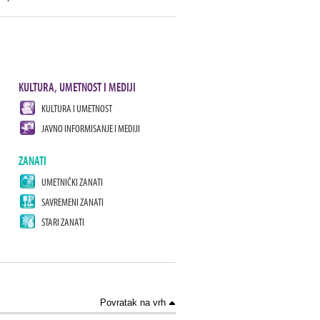
KULTURA, UMETNOST I MEDIJI
KULTURA I UMETNOST
JAVNO INFORMISANJE I MEDIJI
ZANATI
UMETNIČKI ZANATI
SAVREMENI ZANATI
STARI ZANATI
Povratak na vrh