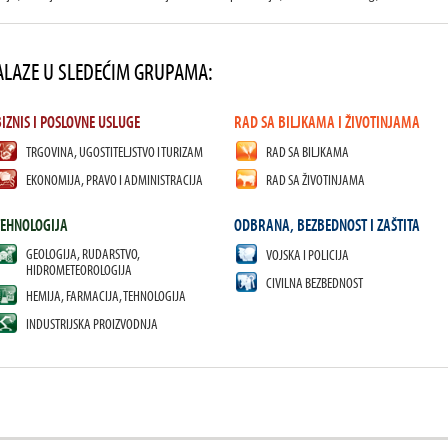
ALAZE U SLEDEĆIM GRUPAMA:
BIZNIS I POSLOVNE USLUGE
RAD SA BILJKAMA I ŽIVOTINJAMA
TRGOVINA, UGOSTITELJSTVO I TURIZAM
RAD SA BILJKAMA
EKONOMIJA, PRAVO I ADMINISTRACIJA
RAD SA ŽIVOTINJAMA
TEHNOLOGIJA
ODBRANA, BEZBEDNOST I ZAŠTITA
GEOLOGIJA, RUDARSTVO,
VOJSKA I POLICIJA
HIDROMETEOROLOGIJA
CIVILNA BEZBEDNOST
HEMIJA, FARMACIJA, TEHNOLOGIJA
INDUSTRIJSKA PROIZVODNJA