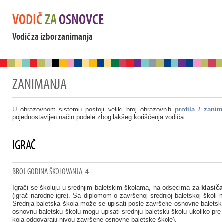
VODIČ
ZA
OSNOVCE
Vodič za izbor zanimanja
ZANIMANJA
U obrazovnom sistemu postoji veliki broj obrazovnih
profila / zani
pojednostavljen način podele zbog lakšeg korišćenja vodiča.
IGRAČ
BROJ GODINA ŠKOLOVANJA:
4
Igrači se školuju u srednjim baletskim školama, na odsecima za
klasič
(igrač narodne igre). Sa diplomom o završenoj srednjoj baletskoj školi mo
Srednja baletska škola može se upisati posle završene osnovne baletske š
osnovnu baletsku školu mogu upisati srednju baletsku školu ukoliko pre p
koja odgovaraju nivou završene osnovne baletske škole).