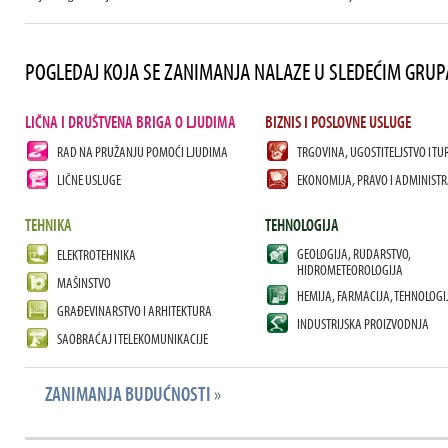
POGLEDAJ KOJA SE ZANIMANJA NALAZE U SLEDEĆIM GRU
LIČNA I DRUŠTVENA BRIGA O LJUDIMA
BIZNIS I POSLOVNE USLUGE
RAD NA PRUŽANJU POMOĆI LJUDIMA
TRGOVINA, UGOSTITELJSTVO I TU
LIČNE USLUGE
EKONOMIJA, PRAVO I ADMINISTR
TEHNIKA
TEHNOLOGIJA
GEOLOGIJA, RUDARSTVO,
ELEKTROTEHNIKA
HIDROMETEOROLOGIJA
MAŠINSTVO
HEMIJA, FARMACIJA, TEHNOLOGI
GRAĐEVINARSTVO I ARHITEKTURA
INDUSTRIJSKA PROIZVODNJA
SAOBRAĆAJ I TELEKOMUNIKACIJE
ZANIMANJA BUDUĆNOSTI
»