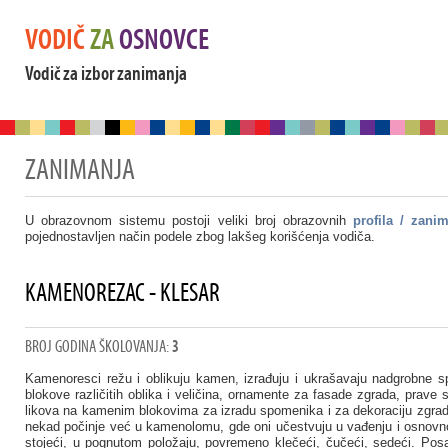
VODIČ
ZA
OSNOVCE
Vodič za izbor zanimanja
ZANIMANJA
U obrazovnom sistemu postoji veliki broj obrazovnih
profila / zani
pojednostavljen način podele zbog lakšeg korišćenja vodiča.
KAMENOREZAC - KLESAR
BROJ GODINA ŠKOLOVANJA:
3
Kamenoresci režu i oblikuju kamen, izrađuju i ukrašavaju nadgrobne sp
blokove različitih oblika i veličina, ornamente za fasade zgrada, prave 
likova na kamenim blokovima za izradu spomenika i za dekoraciju zgrada. 
nekad počinje već u kamenolomu, gde oni učestvuju u vađenju i osnovno
stojeći, u pognutom položaju, povremeno klečeći, čučeći, sedeći. Pos