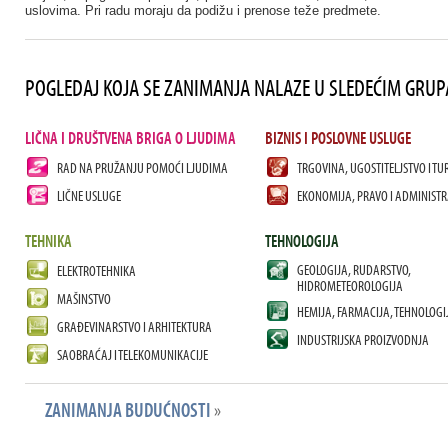
uslovima. Pri radu moraju da podižu i prenose teže predmete.
POGLEDAJ KOJA SE ZANIMANJA NALAZE U SLEDEĆIM GRU
LIČNA I DRUŠTVENA BRIGA O LJUDIMA
BIZNIS I POSLOVNE USLUGE
RAD NA PRUŽANJU POMOĆI LJUDIMA
TRGOVINA, UGOSTITELJSTVO I TU
LIČNE USLUGE
EKONOMIJA, PRAVO I ADMINISTR
TEHNIKA
TEHNOLOGIJA
GEOLOGIJA, RUDARSTVO,
ELEKTROTEHNIKA
HIDROMETEOROLOGIJA
MAŠINSTVO
HEMIJA, FARMACIJA, TEHNOLOGI
GRAĐEVINARSTVO I ARHITEKTURA
INDUSTRIJSKA PROIZVODNJA
SAOBRAĆAJ I TELEKOMUNIKACIJE
ZANIMANJA BUDUĆNOSTI
»