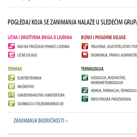
POGLEDAJ KOJA SE ZANIMANJA NALAZE U SLEDEĆIM GRU
LIČNA I DRUŠTVENA BRIGA O LJUDIMA
BIZNIS I POSLOVNE USLUGE
RAD NA PRUŽANJU POMOĆI LJUDIMA
TRGOVINA, UGOSTITELJSTVO I TU
LIČNE USLUGE
EKONOMIJA, PRAVO I ADMINISTR
TEHNIKA
TEHNOLOGIJA
GEOLOGIJA, RUDARSTVO,
ELEKTROTEHNIKA
HIDROMETEOROLOGIJA
MAŠINSTVO
HEMIJA, FARMACIJA, TEHNOLOGI
GRAĐEVINARSTVO I ARHITEKTURA
INDUSTRIJSKA PROIZVODNJA
SAOBRAĆAJ I TELEKOMUNIKACIJE
ZANIMANJA BUDUĆNOSTI
»