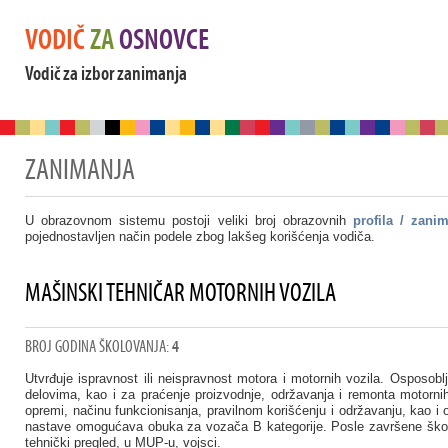
VODIČ
ZA
OSNOVCE
Vodič za izbor zanimanja
ZANIMANJA
U obrazovnom sistemu postoji veliki broj obrazovnih
profila / zani
pojednostavljen način podele zbog lakšeg korišćenja vodiča.
MAŠINSKI TEHNIČAR MOTORNIH VOZILA
BROJ GODINA ŠKOLOVANJA:
4
Utvrđuje ispravnost ili neispravnost motora i motornih vozila. Osposobl
delovima, kao i za praćenje proizvodnje, održavanja i remonta motornih
opremi, načinu funkcionisanja, pravilnom korišćenju i održavanju, kao
nastave omogućava obuka za vozača B kategorije. Posle završene škol
tehnički pregled, u MUP-u, vojsci.