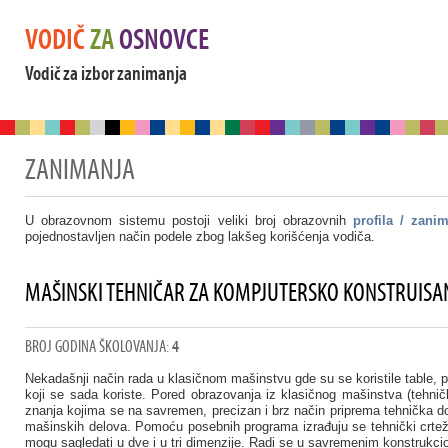
VODIČ
ZA
OSNOVCE
Vodič za izbor zanimanja
ZANIMANJA
U obrazovnom sistemu postoji veliki broj obrazovnih
profila / zani
pojednostavljen način podele zbog lakšeg korišćenja vodiča.
MAŠINSKI TEHNIČAR ZA KOMPJUTERSKO KONSTRUISA
BROJ GODINA ŠKOLOVANJA:
4
Nekadašnji način rada u klasičnom mašinstvu gde su se koristile table, pap
koji se sada koriste. Pored obrazovanja iz klasičnog mašinstva (tehničk
znanja kojima se na savremen, precizan i brz način priprema tehnička do
mašinskih delova. Pomoću posebnih programa izrađuju se tehnički crteži 
mogu sagledati u dve i u tri dimenzije. Radi se u savremenim konstrukc