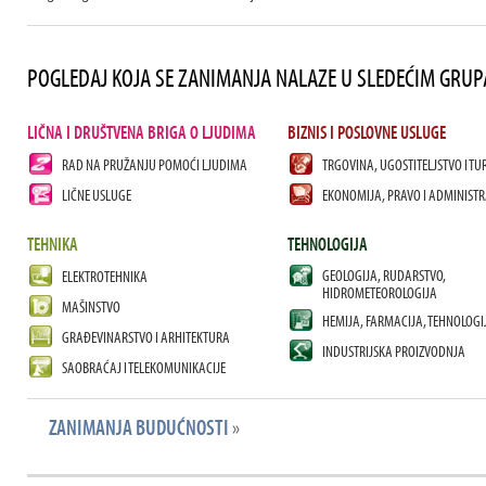
POGLEDAJ KOJA SE ZANIMANJA NALAZE U SLEDEĆIM GRU
LIČNA I DRUŠTVENA BRIGA O LJUDIMA
BIZNIS I POSLOVNE USLUGE
RAD NA PRUŽANJU POMOĆI LJUDIMA
TRGOVINA, UGOSTITELJSTVO I TU
LIČNE USLUGE
EKONOMIJA, PRAVO I ADMINISTR
TEHNIKA
TEHNOLOGIJA
GEOLOGIJA, RUDARSTVO,
ELEKTROTEHNIKA
HIDROMETEOROLOGIJA
MAŠINSTVO
HEMIJA, FARMACIJA, TEHNOLOGI
GRAĐEVINARSTVO I ARHITEKTURA
INDUSTRIJSKA PROIZVODNJA
SAOBRAĆAJ I TELEKOMUNIKACIJE
ZANIMANJA BUDUĆNOSTI
»