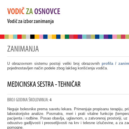
VODIČ
ZA
OSNOVCE
Vodič za izbor zanimanja
ZANIMANJA
U obrazovnom sistemu postoji veliki broj obrazovnih
profila / zani
pojednostavljen način podele zbog lakšeg korišćenja vodiča.
MEDICINSKA SESTRA - TEHNIČAR
BROJ GODINA ŠKOLOVANJA:
4
Neguje bolesnike prema savetu lekara. Primenjuje propisanu terapiju, prip
laboratorijske analize. Posmatra, meri i prati vitalne funkcije (tempe
pacijenta i rodbine. Posao obavlja, uglavnom, u zatvorenoj prostoriji,
odsustvo gadljivosti i preosetljivosti na krv i telesne izlučevine, a za
pomogne.