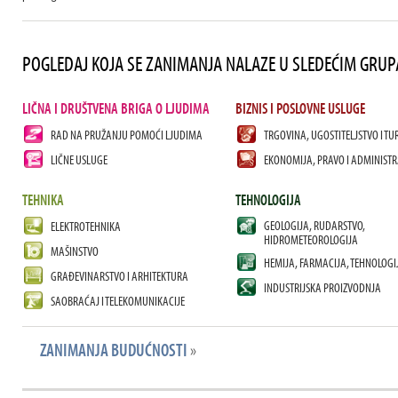
POGLEDAJ KOJA SE ZANIMANJA NALAZE U SLEDEĆIM GRU
LIČNA I DRUŠTVENA BRIGA O LJUDIMA
BIZNIS I POSLOVNE USLUGE
RAD NA PRUŽANJU POMOĆI LJUDIMA
TRGOVINA, UGOSTITELJSTVO I TU
LIČNE USLUGE
EKONOMIJA, PRAVO I ADMINISTR
TEHNIKA
TEHNOLOGIJA
GEOLOGIJA, RUDARSTVO,
ELEKTROTEHNIKA
HIDROMETEOROLOGIJA
MAŠINSTVO
HEMIJA, FARMACIJA, TEHNOLOGI
GRAĐEVINARSTVO I ARHITEKTURA
INDUSTRIJSKA PROIZVODNJA
SAOBRAĆAJ I TELEKOMUNIKACIJE
ZANIMANJA BUDUĆNOSTI
»