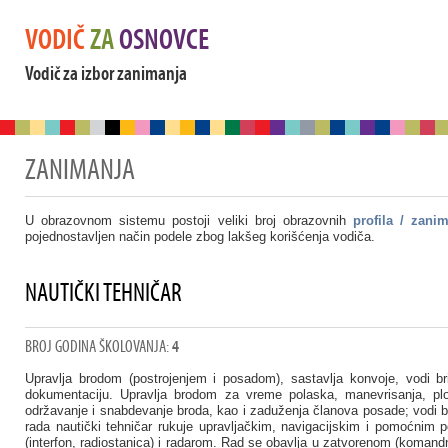
VODIČ
ZA
OSNOVCE
Vodič za izbor zanimanja
ZANIMANJA
U obrazovnom sistemu postoji veliki broj obrazovnih
profila / zani
pojednostavljen način podele zbog lakšeg korišćenja vodiča.
NAUTIČKI TEHNIČAR
BROJ GODINA ŠKOLOVANJA:
4
Upravlja brodom (postrojenjem i posadom), sastavlja konvoje, vodi bri
dokumentaciju. Upravlja brodom za vreme polaska, manevrisanja, plovi
održavanje i snabdevanje broda, kao i zaduženja članova posade; vodi br
rada nautički tehničar rukuje upravljačkim, navigacijskim i pomoćnim po
(interfon, radiostanica) i radarom. Rad se obavlja u zatvorenom (koman