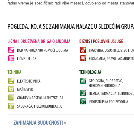
radno vreme je specifično: radi više meseci, odvojeno od mesta stanovan
POGLEDAJ KOJA SE ZANIMANJA NALAZE U SLEDEĆIM GRU
LIČNA I DRUŠTVENA BRIGA O LJUDIMA
BIZNIS I POSLOVNE USLUGE
RAD NA PRUŽANJU POMOĆI LJUDIMA
TRGOVINA, UGOSTITELJSTVO I TU
LIČNE USLUGE
EKONOMIJA, PRAVO I ADMINISTR
TEHNIKA
TEHNOLOGIJA
GEOLOGIJA, RUDARSTVO,
ELEKTROTEHNIKA
HIDROMETEOROLOGIJA
MAŠINSTVO
HEMIJA, FARMACIJA, TEHNOLOGI
GRAĐEVINARSTVO I ARHITEKTURA
INDUSTRIJSKA PROIZVODNJA
SAOBRAĆAJ I TELEKOMUNIKACIJE
ZANIMANJA BUDUĆNOSTI
»