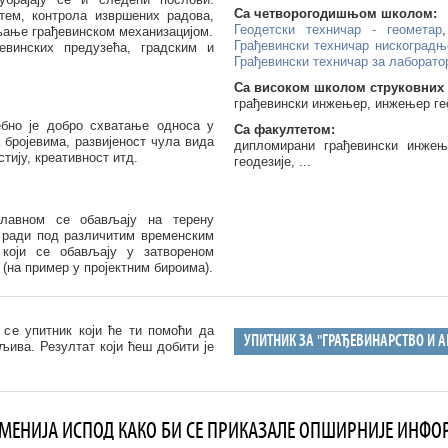
Са четворогодишњом школом:
ем, контрола извршених радова,
Геодетски техничар - геометар
љање грађевинском механизацијом.
Грађевински техничар нискоградњ
евинских предузећа, градским и
Грађевински техничар за лаборато
Са високом школом струковних 
грађевински инжењер, инжењер геод
ебно је добро схватање односа у
Са факултетом:
 бројевима, развијеност чула вида
дипломирани грађевински инжењ
тију, креативност итд.
геодезије, ...
лавном се обављају на терену
е ради под различитим временским
који се обављају у затвореном
 (на пример у пројектним бироима).
 се упитник који ће ти помоћи да
УПИТНИК ЗА "ГРАЂЕВИНАРСТВО И А
љива. Резултат који ћеш добити је
МЕНИЈА ИСПОД КАКО БИ СЕ ПРИКАЗАЛЕ ОПШИРНИЈЕ ИНФО