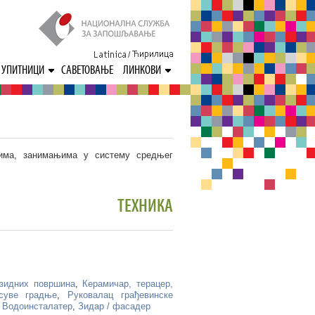
/
УПИТНИЦИ
САВЕТОВАЊЕ
ЛИНКОВИ
њима, занимањима у систему средњег
ТЕХНИКА
 зидних површина
,
Керамичар, терацер,
суве градње
,
Руковалац грађевинске
,
Водоинсталатер
,
Зидар / фасадер