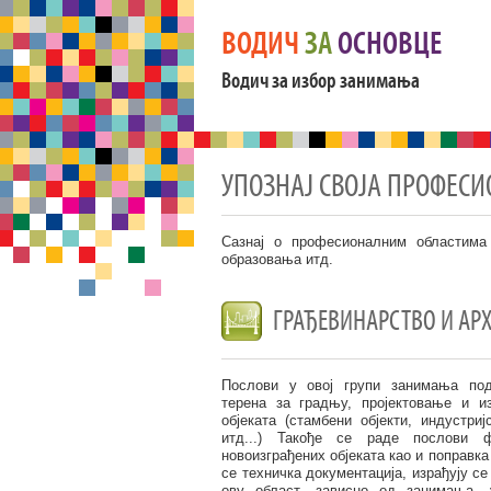
ВОДИЧ
ЗА
ОСНОВЦЕ
Водич за избор занимања
УПОЗНАЈ СВОЈА ПРОФЕС
Сазнај о професионалним областима
образовања итд.
ГРАЂЕВИНАРСТВО И АР
Послови у овој групи занимања под
терена за градњу, пројектовање и и
објеката (стамбени објекти, индустри
итд...) Такође се раде послови 
новоизграђених објеката као и поправка
се техничка документација, израђују се 
ову област, зависно од занимања, 