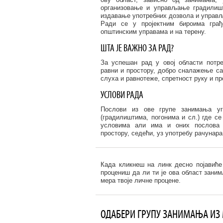
организовање и управљање градилишт
издавање употребних дозвола и управ
Ради се у пројектним бироима грађ
општинским управама и на терену.
ШТА ЈЕ ВАЖНО ЗА РАД?
За успешан рад у овој области потр
равни и простору, добро сналажење са
слуха и равнотеже, спретност руку и прс
УСЛОВИ РАДА
Послови из ове групе занимања уг
(градилиштима, погонима и сл.) где с
условима али има и оних послова 
простору, седећи, уз употребу рачунара
Када кликнеш на линк десно појавиће
процениш да ли ти је ова област заним
мера твоје личне процене.
ОДАБЕРИ ГРУПУ ЗАНИМАЊА ИЗ 