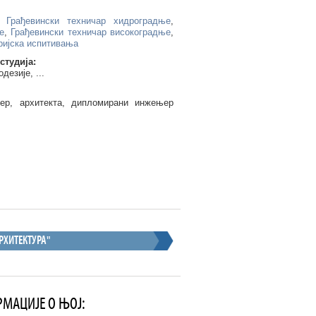
,
Грађевински техничар хидроградње
,
е
,
Грађевински техничар високоградње
,
ријска испитивања
студија:
езије, ...
ер, архитекта, дипломирани инжењер
РХИТЕКТУРА"
РМАЦИЈЕ О ЊОЈ: