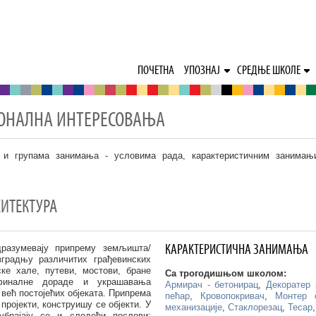
ПОЧЕТНА
УПОЗНАЈ
СРЕДЊЕ ШКОЛЕ
ИОНАЛНА ИНТЕРЕСОВАЊА
 и групама занимања - условима рада, карактеристичним занима
ХИТЕКТУРА
КАРАКТЕРИСТИЧНА ЗАНИМАЊА
разумевају припрему земљишта/
зградњу различитих грађевинских
јске хале, путеви, мостови, бране
Са трогодишњом школом:
финалне дораде и украшавања
Армирач - бетонирац
,
Декоратер
 већ постојећих објеката. Припрема
пећар
,
Кровопокривач
,
Монтер 
пројекти, конструишу се објекти. У
механизације
,
Стаклорезац
,
Тесар
убрајају се и следећи послови: