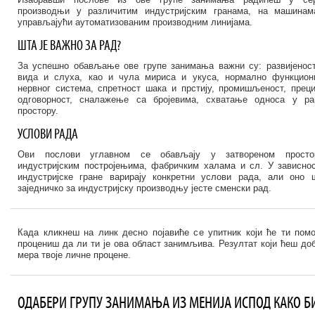
производњи у различитим индустријским гранама, на машинам
управљајући аутоматизованим производним линијама.
ШТА ЈЕ ВАЖНО ЗА РАД?
За успешно обављање ове групе занимања важни су: развијенос
вида и слуха, као и чула мириса и укуса, нормално функцио
нервног система, спретност шака и прстију, промишљеност, преци
одговорност, сналажење са бројевима, схватање односа у ра
простору.
УСЛОВИ РАДА
Ови послови углавном се обављају у затвореном просто
индустријским постројењима, фабричким халама и сл. У зависно
индустријске гране варирају конкретни услови рада, али оно 
заједничко за индустријску производњу јесте сменски рад.
Када кликнеш на линк десно појавиће се упитник који ће ти пом
процениш да ли ти је ова област занимљива. Резултат који ћеш доб
мера твоје личне процене.
ОДАБЕРИ ГРУПУ ЗАНИМАЊА ИЗ МЕНИЈА ИСПОД КАКО Б