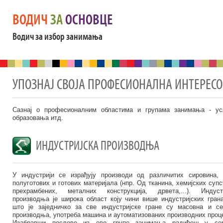
ВОДИЧ
ЗА
ОСНОВЦЕ
Водич за избор занимања
УПОЗНАЈ СВОЈА ПРОФЕСИОНАЛНА ИНТЕРЕС
Сазнај о професионалним областима и групама занимања - ус
образовања итд.
ИНДУСТРИЈСКА ПРОИЗВОДЊА
У индустрији се израђују производи од различитих сировина,
полуготових и готових материјала (нпр. Од тканина, хемијских супс
прехрамбених, металних конструкција, дрвета,...). Индустр
производња је широка област коју чини више индустријских гран
што је заједничко за све индустријске гране су масовна и се
производња, употреба машина и аутоматизованих производних проц
Изабравши послове из ове групе занимања радићеш у сери