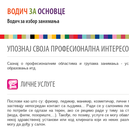
ВОДИЧ
ЗА
ОСНОВЦЕ
Водич за избор занимања
УПОЗНАЈ СВОЈА ПРОФЕСИОНАЛНА ИНТЕРЕС
Сазнај о професионалним областима и групама занимања - ус
образовања итд.
ЛИЧНЕ УСЛУГЕ
Послови као што су: фризер, педикир, маникир, козметичар, лични 
захтевају непосредан контакт са људима... Ради се у салонима ле
по потреби се одлази на терен, ако се рецимо ради у тиму за ст
(мода, филм, позориште,...). Такође, по позиву, услуге се могу обав
некој здравственој установи или код клијената који из неких разл
могу да дођу у салон.