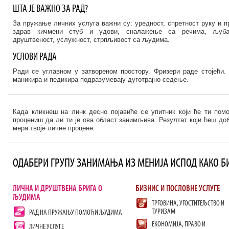
ШТА ЈЕ ВАЖНО ЗА РАД?
За пружање личних услуга важни су: уредност, спретност руку и пр
здрав кичмени стуб и удови, сналажење са речима, љубаз
друштвеност, услужност, стрпљивост са људима.
УСЛОВИ РАДА
Ради се углавном у затвореном простору. Фризери раде стојећи.
маникира и педикира подразумевају дуготрајно седење.
Када кликнеш на линк десно појавиће се упитник који ће ти пом
процениш да ли ти је ова област занимљива. Резултат који ћеш доб
мера твоје личне процене.
ОДАБЕРИ ГРУПУ ЗАНИМАЊА ИЗ МЕНИЈА ИСПОД КАКО Б
ЛИЧНА И ДРУШТВЕНА БРИГА О
БИЗНИС И ПОСЛОВНЕ УСЛУГЕ
ЉУДИМА
ТРГОВИНА, УГОСТИТЕЉСТВО И
ТУРИЗАМ
РАД НА ПРУЖАЊУ ПОМОЋИ ЉУДИМА
ЕКОНОМИЈА, ПРАВО И
ЛИЧНЕ УСЛУГЕ